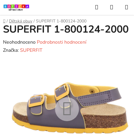
Přejít
Hledat
NÁKUP
na
KOŠÍK
obsah
Domů
/
Dětská obuv
/
SUPERFIT 1-800124-2000
SUPERFIT 1-800124-2000
Průměrné
Neohodnoceno
Podrobnosti hodnocení
hodnocení
Značka:
SUPERFIT
produktu
je
0,0
z
5
hvězdiček.