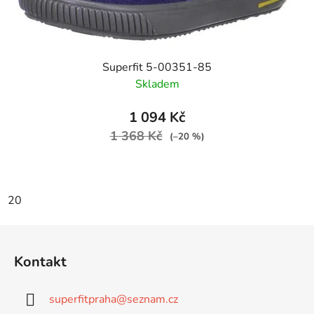
Superfit 5-00351-85
Skladem
1 094 Kč
1 368 Kč
(–20 %)
20
Z
á
Kontakt
p
a
superfitpraha
@
seznam.cz
t