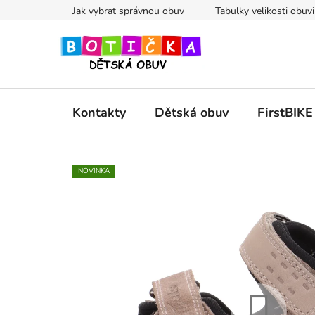
Přejít
Jak vybrat správnou obuv
Tabulky velikosti obuvi
na
obsah
Kontakty
Dětská obuv
FirstBIKE
NOVINKA