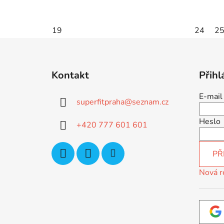
19
24
2
Z
á
Kontakt
Přihl
p
a
E-mail
superfitpraha
@
seznam.cz
t
í
Heslo
+420 777 601 601
PŘ
Nová r