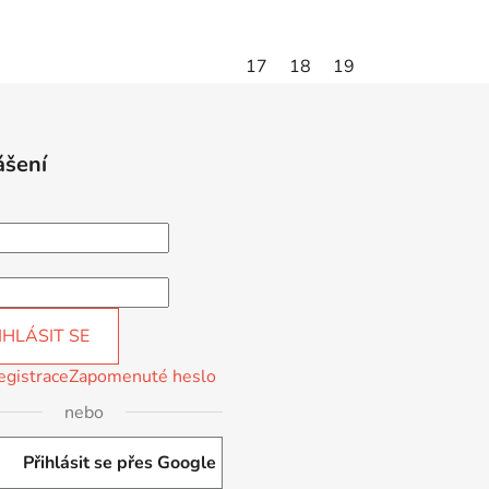
5
17
18
19
ášení
IHLÁSIT SE
egistrace
Zapomenuté heslo
nebo
Přihlásit se přes Google