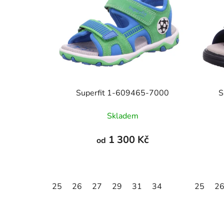
Superfit 1-609465-7000
S
Skladem
1 300 Kč
od
25
26
27
29
31
34
25
2