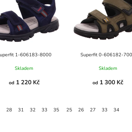
uperfit 1-606183-8000
Superfit 0-606182-70
Skladem
Skladem
1 220 Kč
1 300 Kč
od
od
6
28
31
32
33
35
25
26
27
33
34