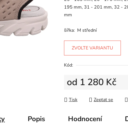
5
195 mm, 31 - 201 mm, 32 - 2
hvězdiček.
mm
šířka: M střední
ZVOLTE VARIANTU
Kód:
od
1 280 Kč
Měrná cena:
Tisk
Zeptat se
ty
Popis
Hodnocení