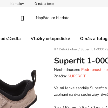
Kontakty
O nás a fotogalerie
Hodnocení obchodu
 odrážedla
Vložky ortopedické
O nás a fotog
Domů
/
Dětská obuv
/
Superfit 1-00017
Superfit 1-0
Průměrné
Neohodnoceno
Podrobnosti ho
hodnocení
Značka:
SUPERFIT
produktu
Velmi lehké sandály Superfit 
je
zapínání na dva suché zipy. Svrš
0,0
z
25 - 163 mm, 26 - 170 mm, 2