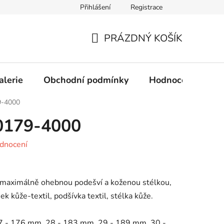
Přihlášení
Registrace
Obchodní podmínky
Ochrana osobních údajů
PRÁZDNÝ KOŠÍK
NÁKUPNÍ
KOŠÍK
alerie
Obchodní podmínky
Hodnocení obcho
9-4000
00179-4000
dnocení
s maximálně ohebnou podešví a koženou stélkou,
ek kůže-textil, podšívka textil, stélka kůže.
7 - 176 mm, 28 - 183 mm, 29 - 189 mm, 30 -