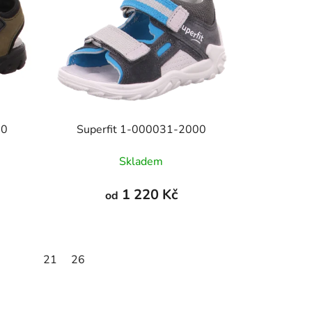
00
Superfit 1-000031-2000
Skladem
1 220 Kč
od
21
26