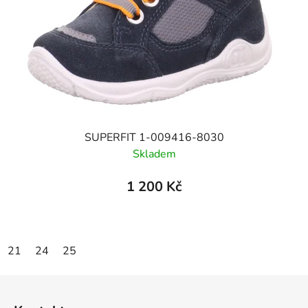
SUPERFIT 1-009416-8030
Skladem
1 200 Kč
21
24
25
Z
á