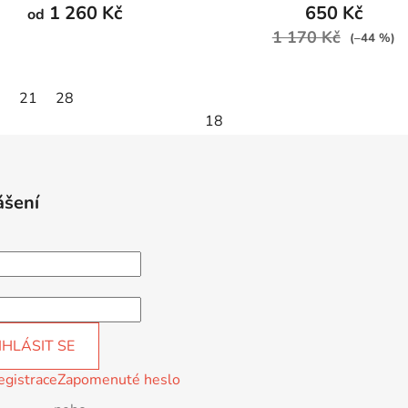
1 260 Kč
650 Kč
od
1 170 Kč
(–44 %)
0
21
28
18
ášení
IHLÁSIT SE
egistrace
Zapomenuté heslo