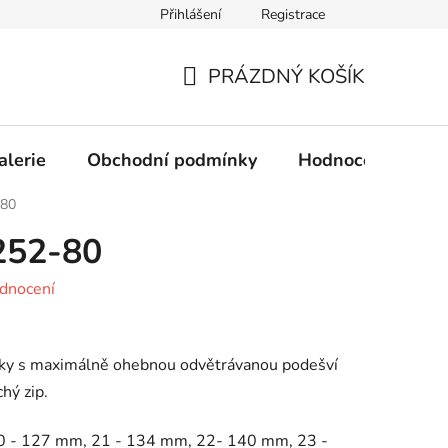
Přihlášení
Registrace
Obchodní podmínky
Ochrana osobních údajů
PRÁZDNÝ KOŠÍK
NÁKUPNÍ
KOŠÍK
alerie
Obchodní podmínky
Hodnocení obcho
-80
252-80
dnocení
rky s maximálně ohebnou odvětrávanou podešví
hý zip.
0 - 127 mm, 21 - 134 mm, 22- 140 mm, 23 -