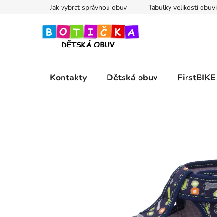
Přejít
Jak vybrat správnou obuv
Tabulky velikosti obuvi
na
obsah
Kontakty
Dětská obuv
FirstBIKE