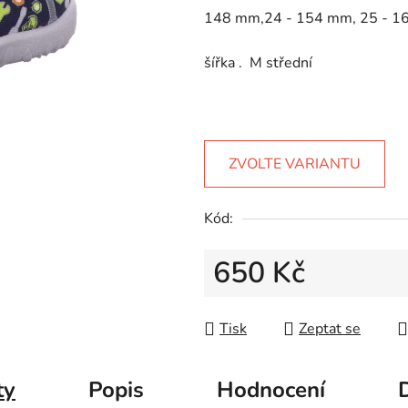
5
148 mm,24 - 154 mm, 25 - 1
hvězdiček.
šířka . M střední
ZVOLTE VARIANTU
Kód:
650 Kč
Měrná cena:
Tisk
Zeptat se
ty
Popis
Hodnocení