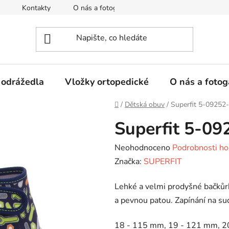
Kontakty
O nás a fotogalerie
Hodnocení obchodu
 odrážedla
Vložky ortopedické
O nás a fotog
Domů
/
Dětská obuv
/
Superfit 5-09252
Superfit 5-09
Průměrné
Neohodnoceno
Podrobnosti ho
hodnocení
Značka:
SUPERFIT
produktu
Lehké a velmi prodyšné bačků
je
a pevnou patou. Zapínání na suc
0,0
z
18 - 115 mm, 19 - 121 mm, 2