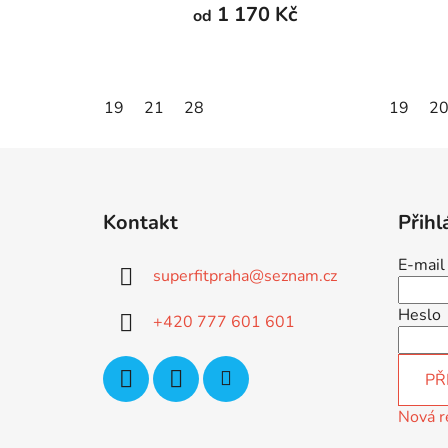
1 170 Kč
od
19
21
28
19
2
Z
á
Kontakt
Přihl
p
a
E-mail
superfitpraha
@
seznam.cz
t
í
Heslo
+420 777 601 601
PŘ
Nová r