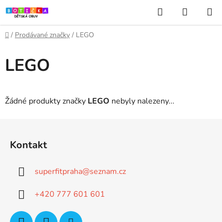
Přejít
Hledat
NÁKUP
na
KOŠÍK
obsah
Domů
/
Prodávané značky
/
LEGO
LEGO
Žádné produkty značky
LEGO
nebyly nalezeny...
Z
á
Kontakt
p
a
superfitpraha
@
seznam.cz
t
í
+420 777 601 601