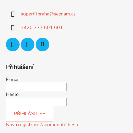
p
a
superfitpraha
@
seznam.cz
t
í
+420 777 601 601
Přihlášení
E-mail
Heslo
PŘIHLÁSIT SE
Nová registrace
Zapomenuté heslo