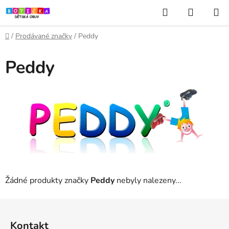
Přejít
Hledat
NÁKUP
na
KOŠÍK
obsah
Domů
/
Prodávané značky
/
Peddy
Peddy
Žádné produkty značky
Peddy
nebyly nalezeny...
Z
á
Kontakt