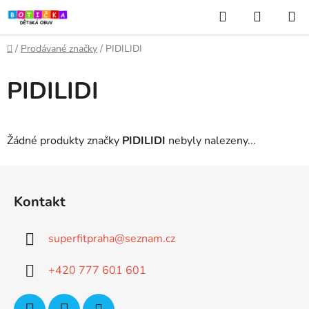
Přejít
Hledat
NÁKUP
na
KOŠÍK
obsah
Domů
/
Prodávané značky
/
PIDILIDI
PIDILIDI
Žádné produkty značky
PIDILIDI
nebyly nalezeny...
Z
á
Kontakt
p
a
superfitpraha
@
seznam.cz
t
í
+420 777 601 601