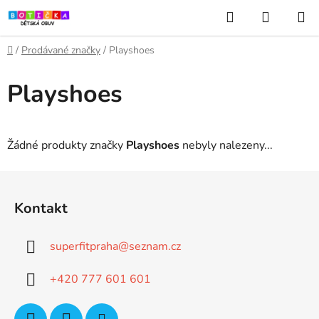
Přejít
Hledat
NÁKUP
na
KOŠÍK
obsah
Domů
/
Prodávané značky
/
Playshoes
Playshoes
Žádné produkty značky
Playshoes
nebyly nalezeny...
Z
á
Kontakt
p
a
superfitpraha
@
seznam.cz
t
í
+420 777 601 601