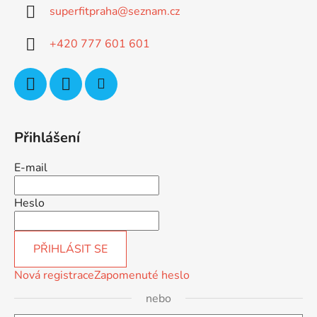
superfitpraha
@
seznam.cz
t
í
+420 777 601 601
Přihlášení
E-mail
Heslo
PŘIHLÁSIT SE
Nová registrace
Zapomenuté heslo
nebo