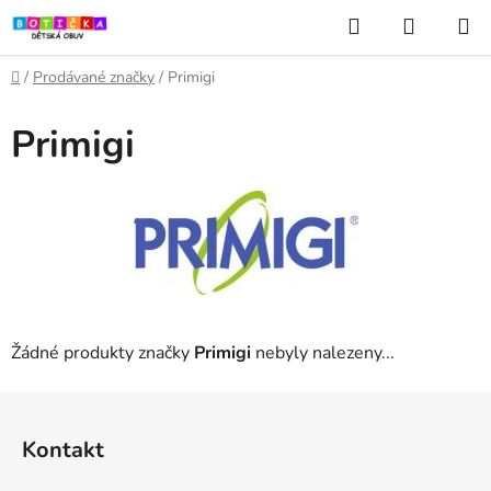
Přejít
Hledat
NÁKUP
na
KOŠÍK
obsah
Domů
/
Prodávané značky
/
Primigi
Primigi
Žádné produkty značky
Primigi
nebyly nalezeny...
Z
á
Kontakt
p
a