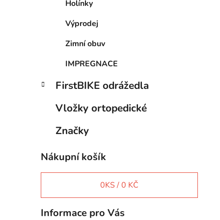
Holínky
p
a
Výprodej
n
Zimní obuv
e
l
IMPREGNACE
FirstBIKE odrážedla
Vložky ortopedické
Značky
Nákupní košík
0
KS /
0 KČ
Informace pro Vás