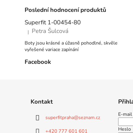
Poslední hodnocení produktů
Superfit 1-00454-80
Petra Šulcová
|
Hodnocení produktu je 5 z 5 hvězdiček.
Boty jsou krásné a úžasně pohodlné, skvěle
vyřešené variace zapínání
Facebook
Z
á
Kontakt
Přihl
p
a
E-mail
superfitpraha
@
seznam.cz
t
í
Heslo
+420 777 601 601