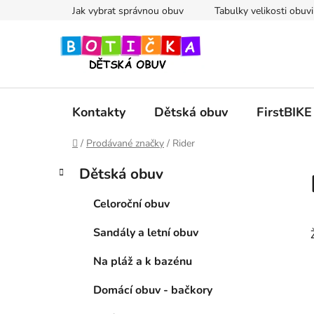
Přejít
Jak vybrat správnou obuv
Tabulky velikosti obuvi
na
obsah
Kontakty
Dětská obuv
FirstBIKE
Domů
/
Prodávané značky
/
Rider
P
K
Přeskočit
Dětská obuv
a
kategorie
o
t
s
Celoroční obuv
e
t
g
Sandály a letní obuv
r
o
a
r
Na pláž a k bazénu
i
n
e
n
Domácí obuv - bačkory
í