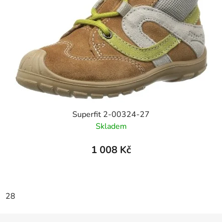
Superfit 2-00324-27
Skladem
1 008 Kč
28
Z