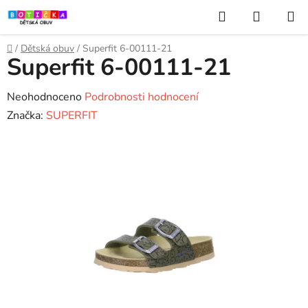
Přejít
Hledat
NÁKUP
na
KOŠÍK
obsah
Domů
/
Dětská obuv
/
Superfit 6-00111-21
Superfit 6-00111-21
Průměrné
Neohodnoceno
Podrobnosti hodnocení
hodnocení
Značka:
SUPERFIT
produktu
je
0,0
z
5
hvězdiček.