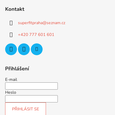
á
Kontakt
p
a
superfitpraha
@
seznam.cz
t
í
+420 777 601 601
Přihlášení
E-mail
Heslo
PŘIHLÁSIT SE